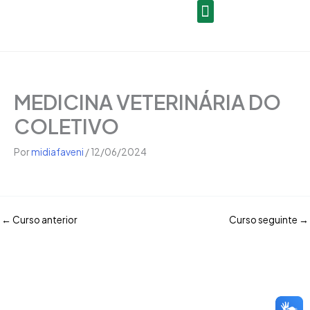
Open
Ir
conteúdo
para
o
Seja um Gestor de Polo
conteúdo
MEDICINA VETERINÁRIA DO
COLETIVO
Por
midiafaveni
/
12/06/2024
←
Curso anterior
Curso seguinte
→