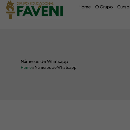
Ir
conteúdo
Home
O Grupo
Curso
para
o
conteúdo
Números de Whatsapp
Home
»
Números de Whatsapp