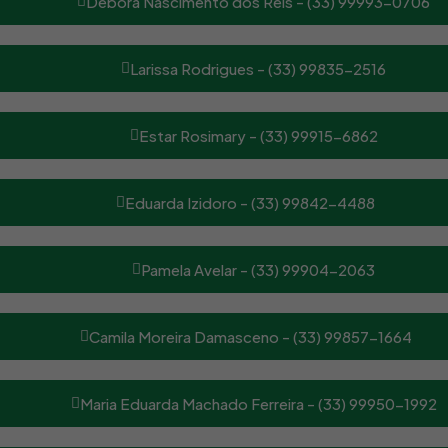
Débora Nascimento dos Reis - (33) 99993-0706
Larissa Rodrigues - (33) 99835-2516
Estar Rosimary - (33) 99915-6862
Eduarda Izidoro - (33) 99842-4488
Pamela Avelar - (33) 99904-2063
Camila Moreira Damasceno - (33) 99857-1664
Maria Eduarda Machado Ferreira - (33) 99950-1992