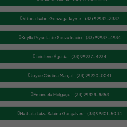
Vitoria Isabel Gonzaga Jayme - (33) 99932-3337
Keylla Pryscila de Souza Inácio - (33) 99937-4934
Leicilene Águida - (33) 99937-4934
Joyce Cristina Marçal - (33) 99920-0041
Emanuela Melgaço - (33) 99828-8858
Nathália Luíza Sabino Gonçalves - (33) 99801-5044