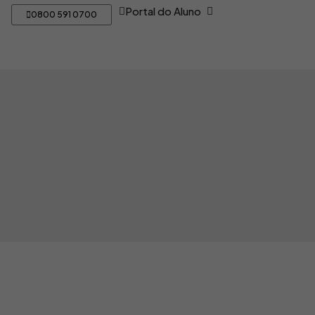
Open Portal do Aluno
Portal do Aluno
0800 591 0700