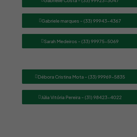
Gabrielle Costa - (33) 99923-3047
Gabriele marques - (33) 99943-4367
Sarah Medeiros - (33) 99975-5069
Débora Cristina Mota - (33) 99969-5835
Júlia Vitória Pereira - (31) 98423-4022