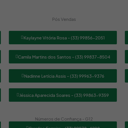
Pós Vendas
Kaylayne Vitória Rosa - (33) 99856-2051
Camila Martins dos Santos - (33) 99837-8504
Nadinne Letícia Assis - (33) 99963-9376
Jéssica Aparecida Soares - (33) 99863-9359
Números de Confiança - G12