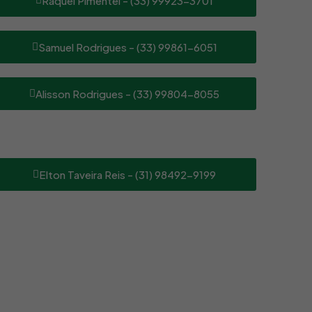
Raquel Pimentel - (33) 99923-3701
Samuel Rodrigues - (33) 99861-6051
Alisson Rodrigues - (33) 99804-8055
Elton Taveira Reis - (31) 98492-9199