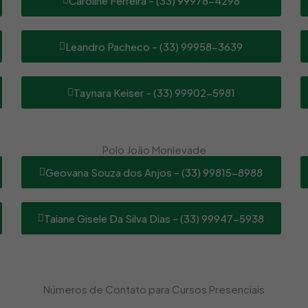
Caroline Ferreira - (33) 99978-4298
Leandro Pacheco - (33) 99958-3639
Taynara Keiser - (33) 99902-5981
Polo João Monlevade
Geovana Souza dos Anjos - (33) 99815-8988
Taiane Gisele Da Silva Dias - (33) 99947-5938
Números de Contato para Cursos Presenciais