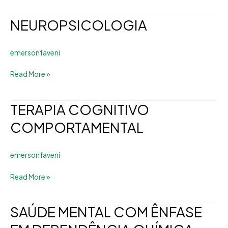
NEUROPSICOLOGIA
NEUROPSICOLOGIA
emersonfaveni
Read More »
TERAPIA COGNITIVO
TERAPIA
COGNITIVO
COMPORTAMENTAL
COMPORTAMENTAL
emersonfaveni
Read More »
SAÚDE MENTAL COM ÊNFASE
SAÚDE
MENTAL