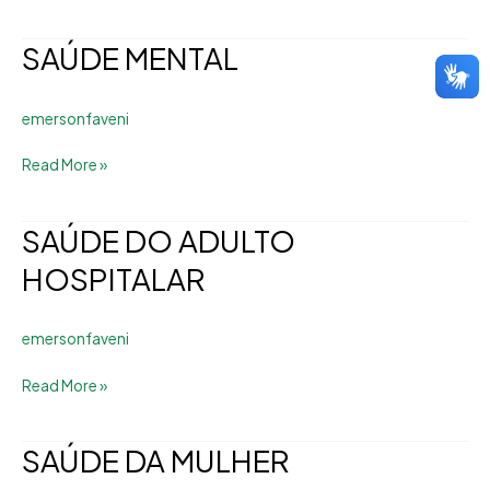
SAÚDE MENTAL
SAÚDE
MENTAL
emersonfaveni
Read More »
SAÚDE DO ADULTO
SAÚDE
DO
HOSPITALAR
ADULTO
HOSPITALAR
emersonfaveni
Read More »
SAÚDE DA MULHER
SAÚDE
DA