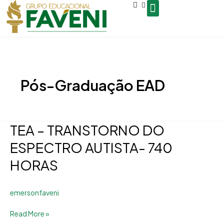
Open
Ir
conteúdo
para
o
Seja um Gestor de Polo
conteúdo
Pós-Graduação EAD
TEA – TRANSTORNO DO
TEA
–
ESPECTRO AUTISTA- 740
TRANSTORNO
HORAS
DO
ESPECTRO
AUTISTA-
emersonfaveni
740
Read More »
HORAS