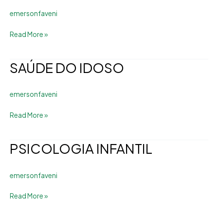
MULHER
emersonfaveni
Read More »
SAÚDE DO IDOSO
SAÚDE
DO
IDOSO
emersonfaveni
Read More »
PSICOLOGIA INFANTIL
PSICOLOGIA
INFANTIL
emersonfaveni
Read More »