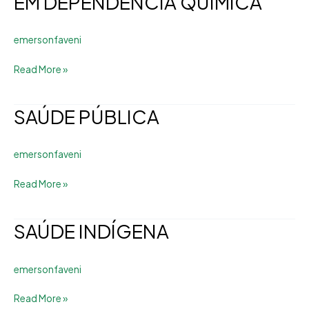
EM DEPENDÊNCIA QUÍMICA
COM
ÊNFASE
emersonfaveni
EM
DEPENDÊNCIA
Read More »
QUÍMICA
SAÚDE PÚBLICA
SAÚDE
PÚBLICA
emersonfaveni
Read More »
SAÚDE INDÍGENA
SAÚDE
INDÍGENA
emersonfaveni
Read More »