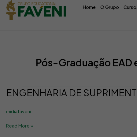
Ir
conteúdo
Home
O Grupo
Curso
para
o
conteúdo
Pós-Graduação EAD e
ENGENHARIA DE SUPRIMEN
ENGENHARIA
DE
SUPRIMENTOS
midiafaveni
Read More »