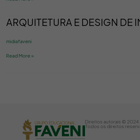
ARQUITETURA E DESIGN DE 
ARQUITETURA
E
DESIGN
midiafaveni
DE
INTERIORES
Read More »
Direitos autorais © 2024
Todos os direitos reser