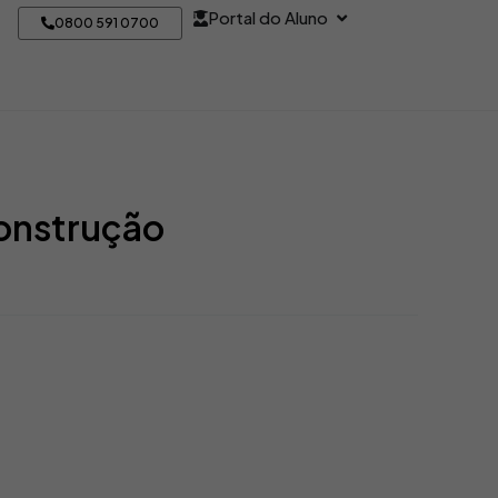
Open Portal do Alun
Portal do Aluno
0800 591 0700
onstrução