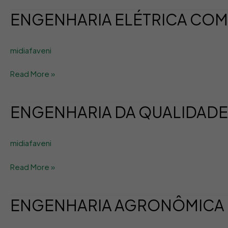
ENGENHARIA ELÉTRICA COM 
ENGENHARIA
ELÉTRICA
COM
midiafaveni
ÊNFASE
EM
Read More »
INSTALAÇÕES
INDUSTRIAIS
ENGENHARIA DA QUALIDADE
ENGENHARIA
DA
QUALIDADE
midiafaveni
Read More »
ENGENHARIA AGRONÔMICA –
ENGENHARIA
AGRONÔMICA