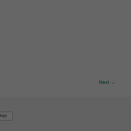
Next
→
0700