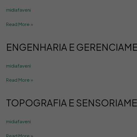
midiafaveni
Read More »
ENGENHARIA E GERENCIAM
ENGENHARIA
E
GERENCIAMENTO
midiafaveni
DE
MANUTENÇÃO
Read More »
TOPOGRAFIA E SENSORIAM
TOPOGRAFIA
E
SENSORIAMENTO
midiafaveni
REMOTO
Read More »