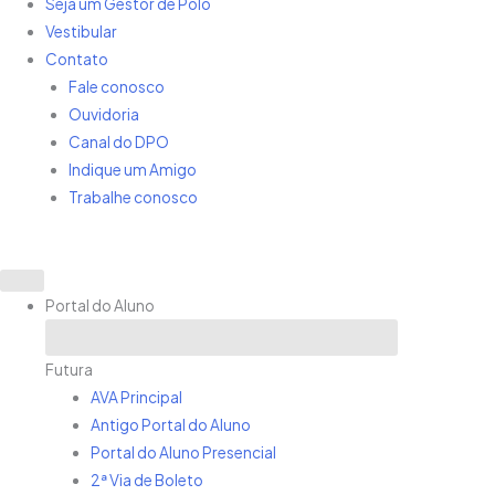
Seja um Gestor de Polo
Vestibular
Contato
Fale conosco
Ouvidoria
Canal do DPO
Indique um Amigo
Trabalhe conosco
0800 591 0700
Portal do Aluno
Close Portal do Aluno
Open Portal do Aluno
Futura
AVA Principal
Antigo Portal do Aluno
Portal do Aluno Presencial
2ª Via de Boleto