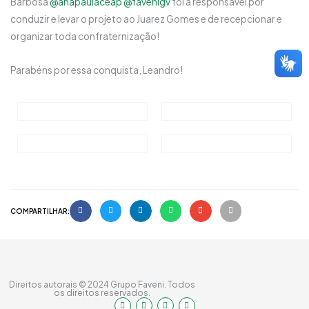
Barbosa
@anapaulaceap
@favenigv
foi a responsável por
conduzir e levar o projeto ao Juarez Gomes e de recepcionar e
organizar toda confraternização!
Parabéns por essa conquista, Leandro!
COMPARTILHAR:
Direitos autorais © 2024 Grupo Faveni. Todos
os direitos reservados.
I
F
Y
L
n
a
o
i