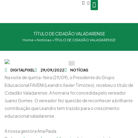
Open
Ir
conteúdo
para
o
Seja um Gestor de Polo
conteúdo
TÍTULO DE CIDADÃO VALADARENSE
Home
»
Notícias
»
TÍTULO DE CIDADÃO VALADARENSE
DIGITALPIXEL
29/09/2022
NOTÍCIAS
Na noite de quinta-feira (29/09), o Presidente do Grupo
Educacional FAVENI (Leandro Xavier Timóteo), recebeu o título de
Cidadão Valadarense. A honraria foi concedida pelo vereador
Juarez Gomes. O vereador fez questão de reconhecer a brilhante
contribuição que Leandro tem trazido para o crescimento
educacional valadarense.
A nossa gestora Ana Paula