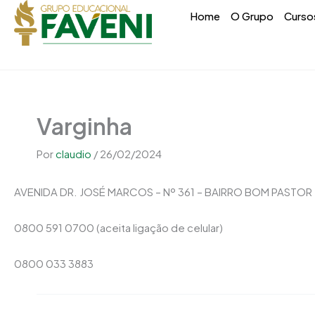
Ir
conteúdo
Home
O Grupo
Curso
para
o
conteúdo
Varginha
Por
claudio
/
26/02/2024
AVENIDA DR. JOSÉ MARCOS – Nº 361 – BAIRRO BOM PASTOR
0800 591 0700 (aceita ligação de celular)
0800 033 3883