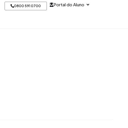
Open Portal do Alun
Portal do Aluno
0800 591 0700