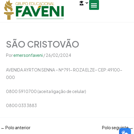
Open
Ir
conteúdo
para
o
Seja um Gestor de Polo
conteúdo
SÃO CRISTOVÃO
Por
emersonfaveni
/
26/02/2024
AVENIDA AYRTON SENNA – Nº791- ROZA ELZE– CEP:49100-
000
0800 591 0700 (aceita ligação de celular)
0800 033 3883
←
Polo anterior
Polo seguinte
→