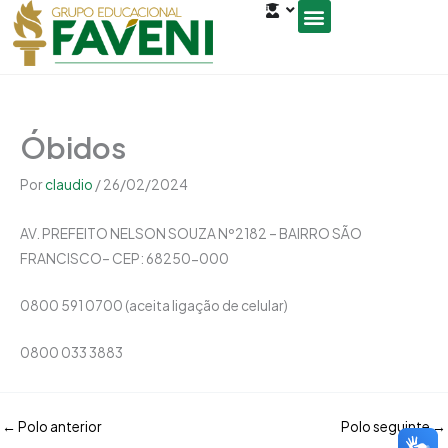
Open
Ir
conteúdo
para
o
Seja um Gestor de Polo
conteúdo
Óbidos
Por
claudio
/
26/02/2024
AV. PREFEITO NELSON SOUZA Nº2182 – BAIRRO SÃO
FRANCISCO– CEP: 68250-000
0800 591 0700 (aceita ligação de celular)
0800 033 3883
←
Polo anterior
Polo seguinte
→