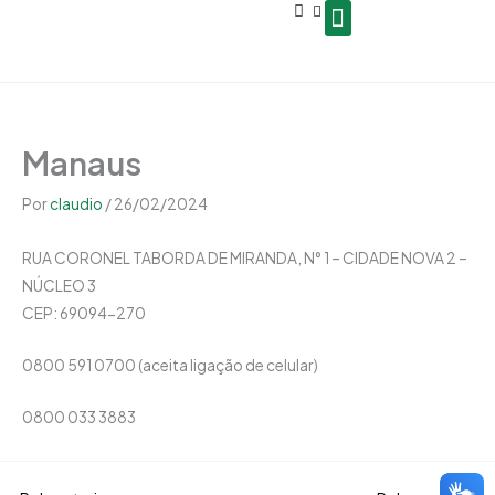
Open
Ir
conteúdo
para
o
Seja um Gestor de Polo
conteúdo
Manaus
Por
claudio
/
26/02/2024
RUA CORONEL TABORDA DE MIRANDA, N° 1 – CIDADE NOVA 2 –
NÚCLEO 3
CEP: 69094-270
0800 591 0700 (aceita ligação de celular)
0800 033 3883