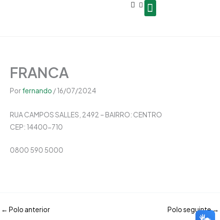
Open
Ir
conteúdo
para
o
Seja um Gestor de Polo
conteúdo
FRANCA
Por
fernando
/
16/07/2024
RUA CAMPOS SALLES, 2492 – BAIRRO: CENTRO
CEP:
14400-710
0800 590 5000
←
Polo anterior
Polo seguinte
→