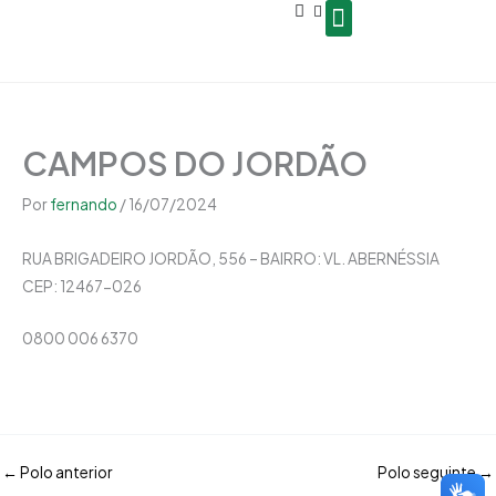
Open
Ir
conteúdo
para
o
Seja um Gestor de Polo
conteúdo
CAMPOS DO JORDÃO
Por
fernando
/
16/07/2024
RUA BRIGADEIRO JORDÃO, 556 – BAIRRO: VL. ABERNÉSSIA
CEP:
12467-026
0800 006 6370
←
Polo anterior
Polo seguinte
→