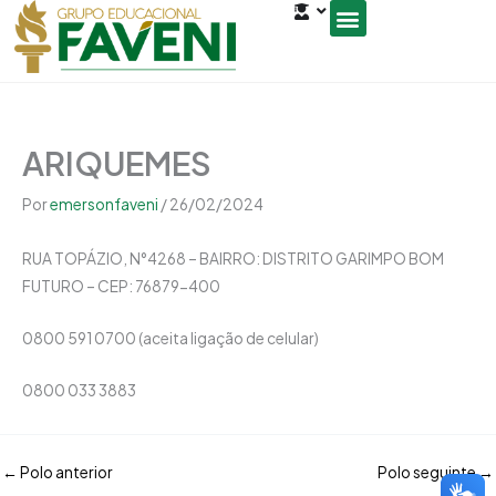
Open
Ir
conteúdo
para
o
Seja um Gestor de Polo
conteúdo
ARIQUEMES
Por
emersonfaveni
/
26/02/2024
RUA TOPÁZIO, N°4268 – BAIRRO: DISTRITO GARIMPO BOM
FUTURO – CEP: 76879-400
0800 591 0700 (aceita ligação de celular)
0800 033 3883
←
Polo anterior
Polo seguinte
→