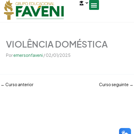
Open
Ir
conteúdo
para
o
Seja um Gestor de Polo
conteúdo
VIOLÊNCIA DOMÉSTICA
Por
emersonfaveni
/
02/01/2025
←
Curso anterior
Curso seguinte
→