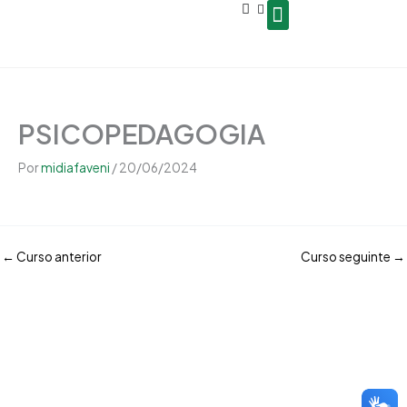
Open
Ir
conteúdo
para
o
Seja um Gestor de Polo
conteúdo
PSICOPEDAGOGIA
Por
midiafaveni
/
20/06/2024
←
Curso anterior
Curso seguinte
→