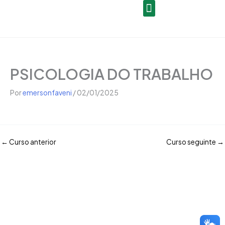
Open
Ir
conteúdo
para
o
Seja um Gestor de Polo
conteúdo
PSICOLOGIA DO TRABALHO
Por
emersonfaveni
/
02/01/2025
←
Curso anterior
Curso seguinte
→