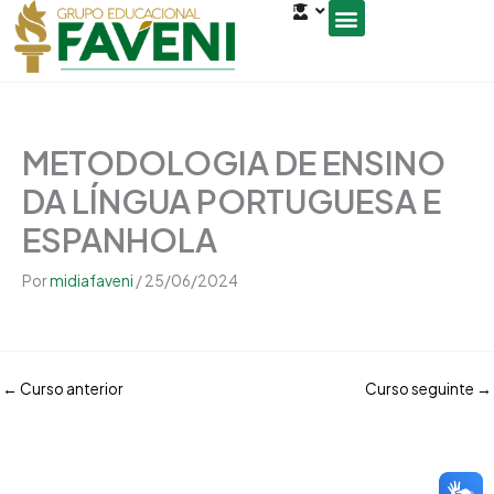
Open
Ir
conteúdo
para
o
Seja um Gestor de Polo
conteúdo
METODOLOGIA DE ENSINO
DA LÍNGUA PORTUGUESA E
ESPANHOLA
Por
midiafaveni
/
25/06/2024
←
Curso anterior
Curso seguinte
→