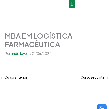
Open
Ir
conteúdo
para
o
Seja um Gestor de Polo
conteúdo
MBA EM LOGÍSTICA
FARMACÊUTICA
Por
midiafaveni
/
21/06/2024
←
Curso anterior
Curso seguinte
→