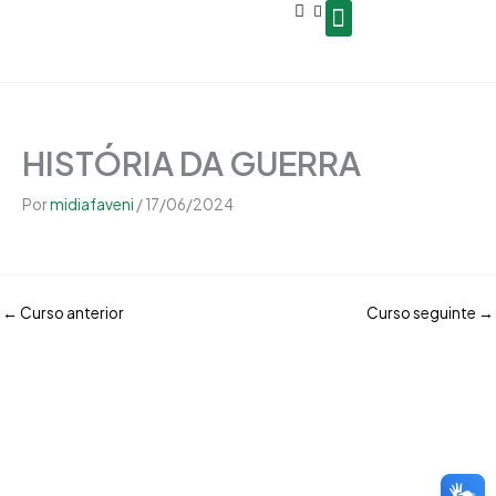
Open
Ir
conteúdo
para
o
Seja um Gestor de Polo
conteúdo
HISTÓRIA DA GUERRA
Por
midiafaveni
/
17/06/2024
←
Curso anterior
Curso seguinte
→