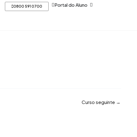
Open Portal do Aluno
Portal do Aluno
0800 591 0700
Curso seguinte
→