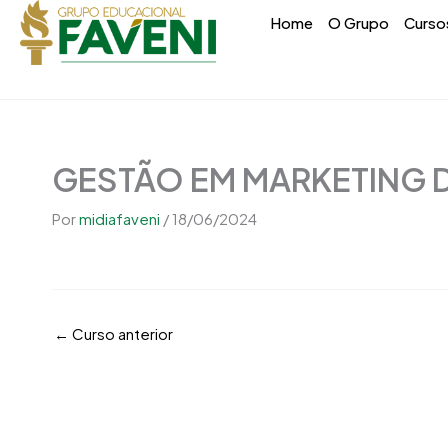
Ir
conteúdo
Home
O Grupo
Curso
para
o
conteúdo
GESTÃO EM MARKETING 
Por
midiafaveni
/
18/06/2024
←
Curso anterior