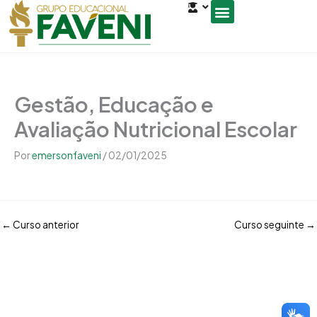
Open
Ir
conteúdo
para
o
Seja um Gestor de Polo
conteúdo
Gestão, Educação e
Avaliação Nutricional Escolar
Por
emersonfaveni
/
02/01/2025
←
Curso anterior
Curso seguinte
→