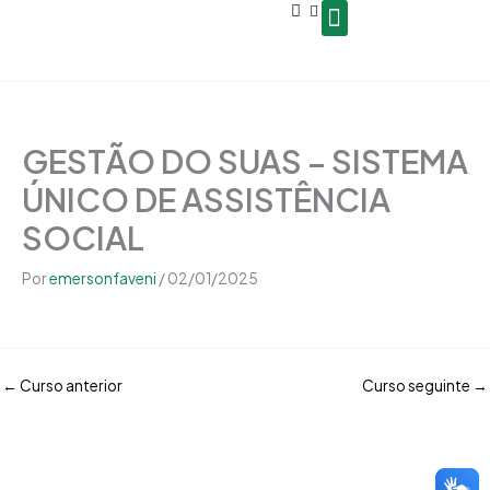
Open
Ir
conteúdo
para
o
Seja um Gestor de Polo
conteúdo
GESTÃO DO SUAS – SISTEMA
ÚNICO DE ASSISTÊNCIA
SOCIAL
Por
emersonfaveni
/
02/01/2025
←
Curso anterior
Curso seguinte
→