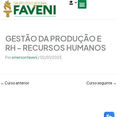
Open
Ir
conteúdo
para
o
Seja um Gestor de Polo
conteúdo
GESTÃO DA PRODUÇÃO E
RH – RECURSOS HUMANOS
Por
emersonfaveni
/
02/01/2025
←
Curso anterior
Curso seguinte
→