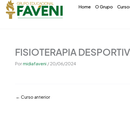
Ir
conteúdo
Home
O Grupo
Curso
para
o
conteúdo
FISIOTERAPIA DESPORTI
Por
midiafaveni
/
20/06/2024
←
Curso anterior