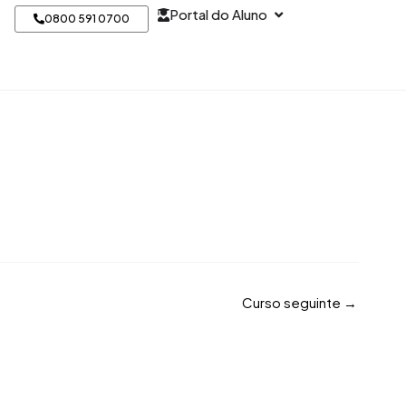
Open Portal do Alun
Portal do Aluno
0800 591 0700
Curso seguinte
→