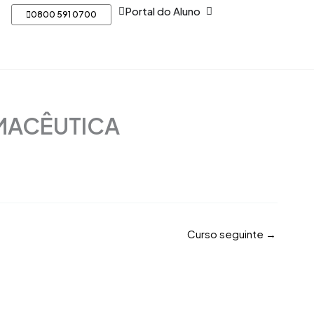
Open Portal do Aluno
Portal do Aluno
0800 591 0700
RMACÊUTICA
Curso seguinte
→