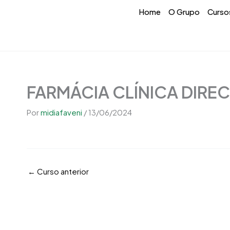
Ir
conteúdo
Home
O Grupo
Curso
para
o
conteúdo
FARMÁCIA CLÍNICA DIRE
Por
midiafaveni
/
13/06/2024
←
Curso anterior