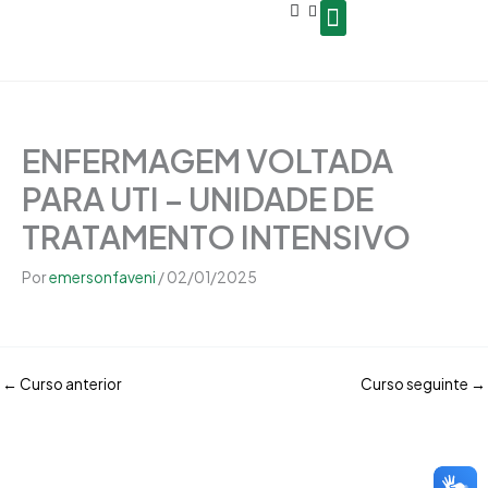
Open
Ir
conteúdo
para
o
Seja um Gestor de Polo
conteúdo
ENFERMAGEM VOLTADA
PARA UTI – UNIDADE DE
TRATAMENTO INTENSIVO
Por
emersonfaveni
/
02/01/2025
←
Curso anterior
Curso seguinte
→