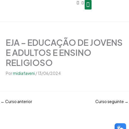
Open
Ir
conteúdo
para
o
Seja um Gestor de Polo
conteúdo
EJA – EDUCAÇÃO DE JOVENS
E ADULTOS E ENSINO
RELIGIOSO
Por
midiafaveni
/
13/06/2024
←
Curso anterior
Curso seguinte
→