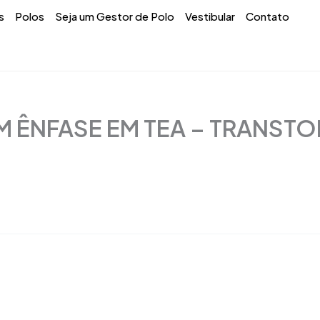
s
Polos
Seja um Gestor de Polo
Vestibular
Contato
M ÊNFASE EM TEA – TRANST