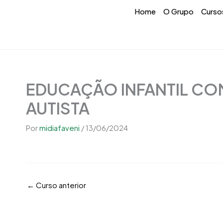
Ir
conteúdo
Home
O Grupo
Curso
para
o
conteúdo
EDUCAÇÃO INFANTIL CO
AUTISTA
Por
midiafaveni
/
13/06/2024
←
Curso anterior