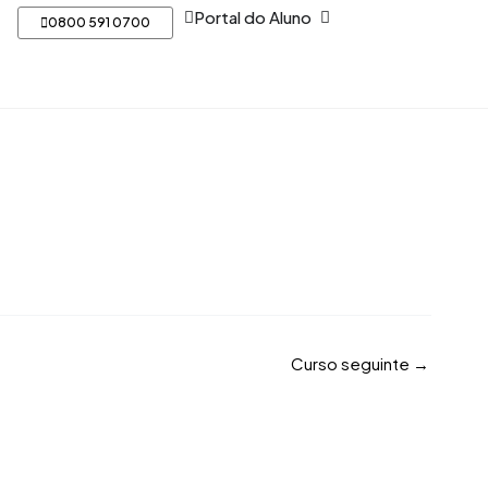
Open Portal do Aluno
Portal do Aluno
0800 591 0700
Curso seguinte
→