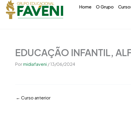
Ir
conteúdo
Home
O Grupo
Curso
para
o
conteúdo
EDUCAÇÃO INFANTIL, AL
Por
midiafaveni
/
13/06/2024
←
Curso anterior