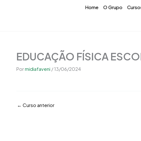
Ir
conteúdo
Home
O Grupo
Curso
para
o
conteúdo
EDUCAÇÃO FÍSICA ESCO
Por
midiafaveni
/
13/06/2024
←
Curso anterior