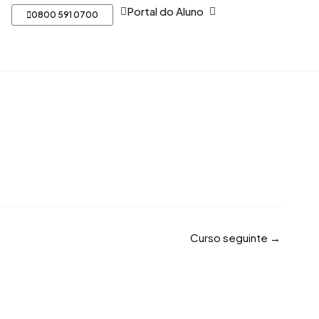
Open Portal do Aluno
Portal do Aluno
0800 591 0700
Curso seguinte
→