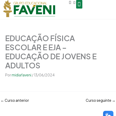
Open
Ir
conteúdo
para
o
Seja um Gestor de Polo
conteúdo
EDUCAÇÃO FÍSICA
ESCOLAR E EJA –
EDUCAÇÃO DE JOVENS E
ADULTOS
Por
midiafaveni
/
13/06/2024
←
Curso anterior
Curso seguinte
→