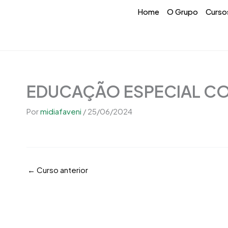
Ir
conteúdo
Home
O Grupo
Curso
para
o
conteúdo
EDUCAÇÃO ESPECIAL COM
Por
midiafaveni
/
25/06/2024
←
Curso anterior