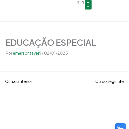
Open
Ir
conteúdo
para
o
Seja um Gestor de Polo
conteúdo
EDUCAÇÃO ESPECIAL
Por
emersonfaveni
/
02/01/2025
←
Curso anterior
Curso seguinte
→