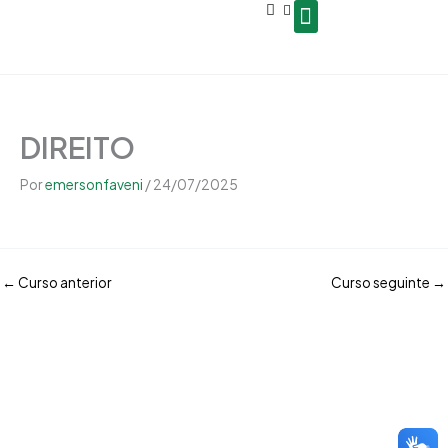
Open
Ir
conteúdo
para
o
Seja um Gestor de Polo
conteúdo
DIREITO
Por
emersonfaveni
/
24/07/2025
←
Curso anterior
Curso seguinte
→