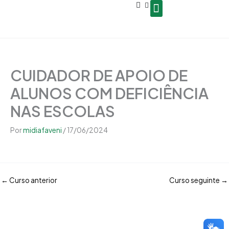
Open
Ir
conteúdo
para
o
Seja um Gestor de Polo
conteúdo
CUIDADOR DE APOIO DE
ALUNOS COM DEFICIÊNCIA
NAS ESCOLAS
Por
midiafaveni
/
17/06/2024
←
Curso anterior
Curso seguinte
→