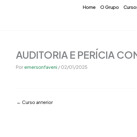
Ir
conteúdo
Home
O Grupo
Curso
para
o
conteúdo
AUDITORIA E PERÍCIA CO
Por
emersonfaveni
/
02/01/2025
←
Curso anterior