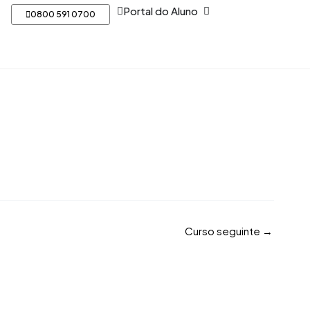
Open Portal do Aluno
Portal do Aluno
0800 591 0700
Curso seguinte
→