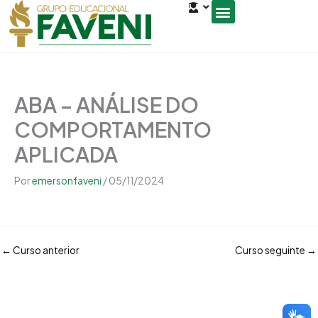
Open
Ir
conteúdo
para
o
Seja um Gestor de Polo
conteúdo
ABA – ANÁLISE DO
COMPORTAMENTO
APLICADA
Por
emersonfaveni
/
05/11/2024
←
Curso anterior
Curso seguinte
→