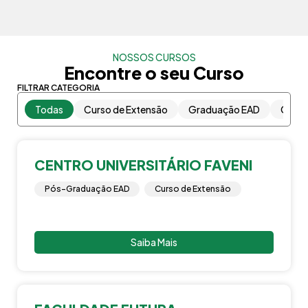
NOSSOS CURSOS
Encontre o seu Curso
FILTRAR CATEGORIA
Todas
Curso de Extensão
Graduação EAD
Gradu
CENTRO UNIVERSITÁRIO FAVENI
Pós-Graduação EAD
Curso de Extensão
Saiba Mais