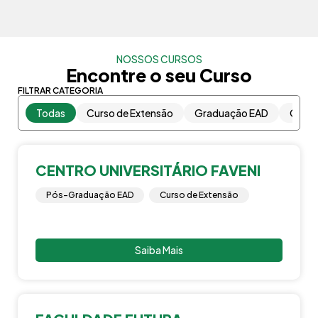
NOSSOS CURSOS
Encontre o seu Curso
FILTRAR CATEGORIA
Todas
Curso de Extensão
Graduação EAD
Gradu
CENTRO UNIVERSITÁRIO FAVENI
Pós-Graduação EAD
Curso de Extensão
Saiba Mais