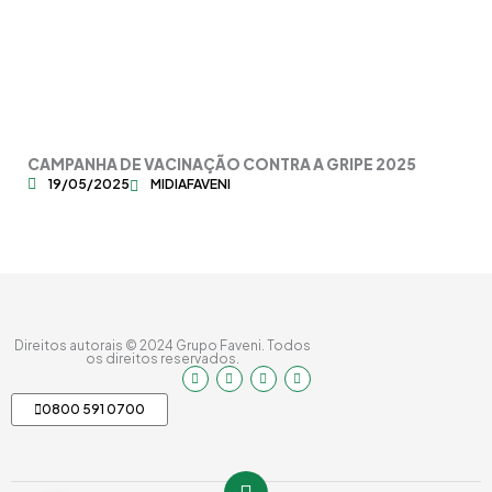
CAMPANHA DE VACINAÇÃO CONTRA A GRIPE 2025
ME
19/05/2025
MIDIAFAVENI
Direitos autorais © 2024 Grupo Faveni. Todos
os direitos reservados.
I
F
Y
L
n
a
o
i
s
c
u
n
0800 591 0700
t
e
t
k
a
b
u
e
g
o
b
d
r
o
e
i
a
k
n
m
-
-
f
i